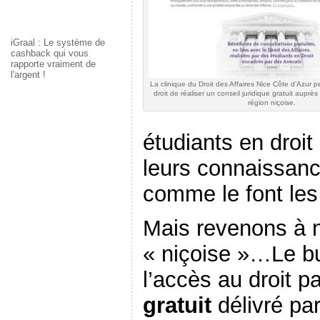
iGraal : Le système de
cashback qui vous
rapporte vraiment de
l'argent !
La clinique du Droit des Affaires Nice Côte d’Azur 
droit de réaliser un conseil juridique gratuit auprè
région niçoise.
étudiants en droit
leurs connaissanc
comme le font les
Mais revenons à 
« niçoise »…Le bu
l’accès au droit p
gratuit
délivré par