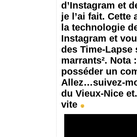
ê
t
e
d’Instagram et 
t
r
n
r
e
ê
e
)
t
je l’ai fait. Cett
)
r
e
)
la technologie de
Instagram et vou
des Time-Lapse s
marrants². Nota 
posséder un com
Allez…suivez-moi
du Vieux-Nice et.
vite