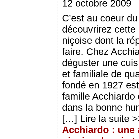
12 octobre 2009
r
e
v
e
o
r
e
)
e
l
u
e
)
l
l
v
)
l
e
e
C’est au coeur du
e
f
l
f
e
l
e
n
e
découvrirez cette
n
ê
f
ê
t
e
t
r
n
niçoise dont la ré
r
e
ê
e
)
t
)
r
faire. Chez Acchi
e
)
déguster une cuisi
et familiale de qu
fondé en 1927 est 
famille Acchiardo 
dans la bonne hu
[…] Lire la suite 
Acchiardo : une 