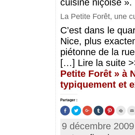
cuisine niçoise ».
r
e
ê
e
)
t
)
r
e
La Petite Forêt, une c
)
C’est dans le quar
Nice, plus exacte
piétonne de la ru
[…] Lire la suite 
Petite Forêt » à 
typiquement et e
Partager :
P
P
C
C
C
C
a
a
l
l
l
l
r
r
i
i
i
i
t
t
q
q
q
q
9 décembre 2009 
a
a
u
u
u
u
g
g
e
e
e
e
e
e
z
r
z
r