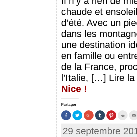
Il n’y a rien de m
chaude et ensolei
d’été. Avec un pie
dans les montagnes
une destination i
en famille ou ent
de la France, proc
l’Italie, […] Lire l
Nice !
Partager :
P
P
C
C
C
C
a
a
l
l
l
l
r
r
i
i
i
i
t
t
q
q
q
q
29 septembre 201
a
a
u
u
u
u
g
g
e
e
e
e
e
e
z
r
z
r