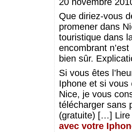
20 novembre 201
t
r
u
v
n
t
r
e
v
e
o
r
e
)
e
l
u
e
)
l
l
v
)
Que diriez-vous d
l
e
e
e
f
l
f
e
l
promener dans Ni
e
n
e
n
ê
f
ê
t
e
touristique dans 
t
r
n
r
e
ê
e
)
t
encombrant n’est 
)
r
e
)
bien sûr. Explicat
Si vous êtes l’he
Iphone et si vous
Nice, je vous con
télécharger sans p
(gratuite) […] Lire
avec votre Iphon