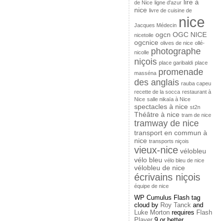
lire à
de Nice
ligne d'azur
nice
livre de cuisine de
nice
Jacques Médecin
ogcn
OGC NICE
nicetoile
ogcnice
olives de nice
ollé-
photographe
nicolle
niçois
place garibaldi
place
promenade
masséna
des anglais
rauba capeu
recette de la socca
restaurant à
Nice
salle nikaïa à Nice
spectacles à nice
st2n
Théâtre à nice
tram de nice
tramway de nice
transport en commun à
nice
transports niçois
vieux-nice
vélobleu
vélo bleu
vélo bleu de nice
vélobleu de nice
écrivains niçois
équipe de nice
WP Cumulus Flash tag
cloud by
Roy Tanck
and
Luke Morton
requires
Flash
Player
9 or better.