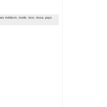
ues médecin
,
mode
,
nice
,
nissa
,
pays