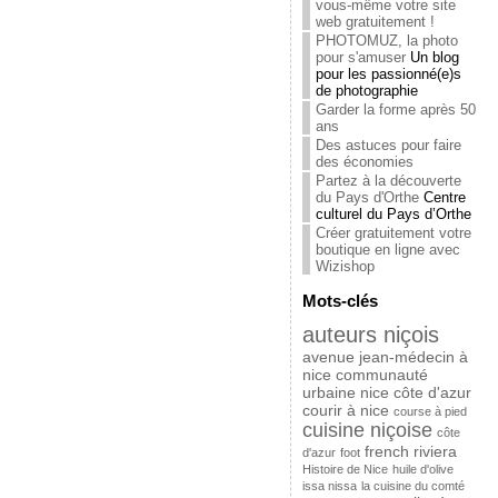
vous-même votre site
web gratuitement !
PHOTOMUZ, la photo
pour s'amuser
Un blog
pour les passionné(e)s
de photographie
Garder la forme après 50
ans
Des astuces pour faire
des économies
Partez à la découverte
du Pays d'Orthe
Centre
culturel du Pays d’Orthe
Créer gratuitement votre
boutique en ligne avec
Wizishop
Mots-clés
auteurs niçois
avenue jean-médecin à
nice
communauté
urbaine nice côte d'azur
courir à nice
course à pied
cuisine niçoise
côte
french riviera
d'azur
foot
Histoire de Nice
huile d'olive
issa nissa
la cuisine du comté