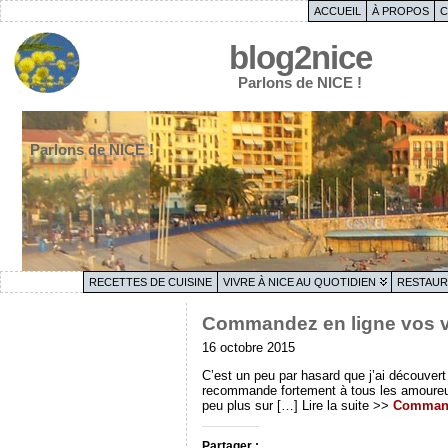
ACCUEIL
À PROPOS
C
blog2nice
Parlons de NICE !
Parlons de NICE !
RECETTES DE CUISINE
VIVRE À NICE AU QUOTIDIEN
RESTAUR
Commandez en ligne vos v
16 octobre 2015
C’est un peu par hasard que j’ai découver
recommande fortement à tous les amoureux d
peu plus sur […] Lire la suite >>
Commande
Partager :