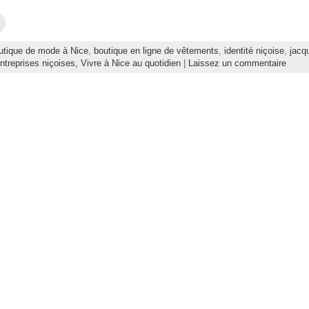
C
l
i
q
utique de mode à Nice
,
boutique en ligne de vêtements
,
identité niçoise
,
jacq
u
e
ntreprises niçoises,
Vivre à Nice au quotidien
|
Laissez un commentaire
z
p
o
u
r
e
n
v
o
y
e
r
p
a
r
e
-
m
a
i
l
à
u
n
a
m
i
(
o