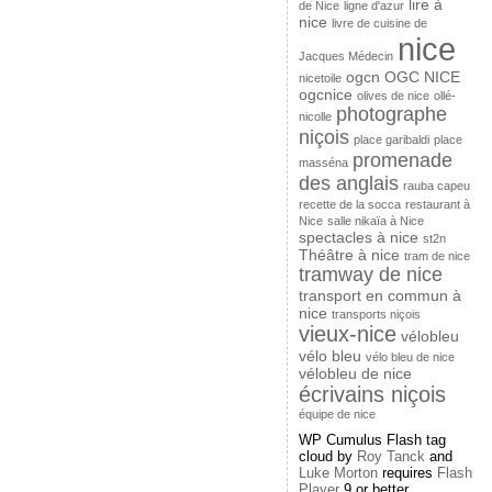
lire à
de Nice
ligne d'azur
nice
livre de cuisine de
nice
Jacques Médecin
ogcn
OGC NICE
nicetoile
ogcnice
olives de nice
ollé-
photographe
nicolle
niçois
place garibaldi
place
promenade
masséna
des anglais
rauba capeu
recette de la socca
restaurant à
Nice
salle nikaïa à Nice
spectacles à nice
st2n
Théâtre à nice
tram de nice
tramway de nice
transport en commun à
nice
transports niçois
vieux-nice
vélobleu
vélo bleu
vélo bleu de nice
vélobleu de nice
écrivains niçois
équipe de nice
WP Cumulus Flash tag
cloud by
Roy Tanck
and
Luke Morton
requires
Flash
Player
9 or better.