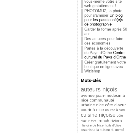
vous-même votre site
web gratuitement !
PHOTOMUZ, la photo
pour s'amuser
Un blog
pour les passionné(e)s
de photographie
Garder la forme après 50
ans
Des astuces pour faire
des économies
Partez à la découverte
du Pays d'Orthe
Centre
culturel du Pays d’Orthe
Créer gratuitement votre
boutique en ligne avec
Wizishop
Mots-clés
auteurs niçois
avenue jean-médecin à
nice
communauté
urbaine nice côte d'azur
courir à nice
course à pied
cuisine niçoise
côte
french riviera
d'azur
foot
Histoire de Nice
huile d'olive
issa nissa
la cuisine du comté