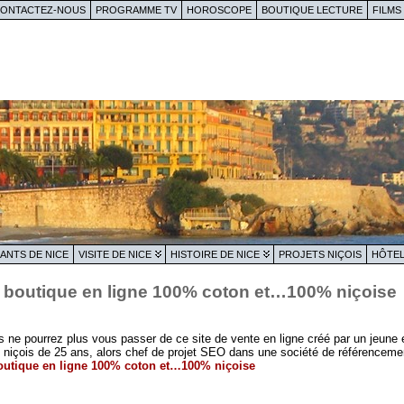
ONTACTEZ-NOUS
PROGRAMME TV
HOROSCOPE
BOUTIQUE LECTURE
FILMS
ANTS DE NICE
VISITE DE NICE
HISTOIRE DE NICE
PROJETS NIÇOIS
HÔTEL
 boutique en ligne 100% coton et…100% niçoise
s ne pourrez plus vous passer de ce site de vente en ligne créé par un jeune e
niçois de 25 ans, alors chef de projet SEO dans une société de référencemen
outique en ligne 100% coton et…100% niçoise