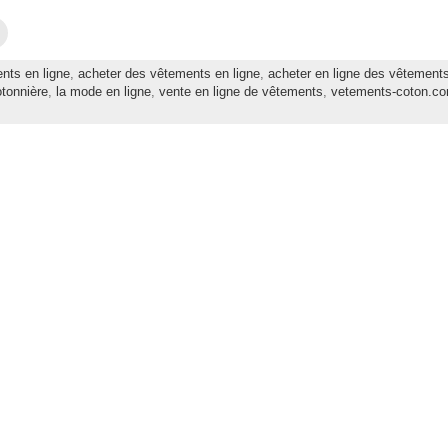
C
l
i
q
nts en ligne
,
acheter des vêtements en ligne
,
acheter en ligne des vêtement
u
e
otonnière
,
la mode en ligne
,
vente en ligne de vêtements
,
vetements-coton.c
z
p
o
u
r
e
n
v
o
y
e
r
p
a
r
e
-
m
a
i
l
à
u
n
a
m
i
(
o