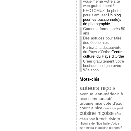
vous-même votre site
web gratuitement !
PHOTOMUZ, la photo
pour s'amuser
Un blog
pour les passionné(e)s
de photographie
Garder la forme après 50
ans
Des astuces pour faire
des économies
Partez à la découverte
du Pays d'Orthe
Centre
culturel du Pays d’Orthe
Créer gratuitement votre
boutique en ligne avec
Wizishop
Mots-clés
auteurs niçois
avenue jean-médecin à
nice
communauté
urbaine nice côte d'azur
courir à nice
course à pied
cuisine niçoise
côte
french riviera
d'azur
foot
Histoire de Nice
huile d'olive
issa nissa
la cuisine du comté