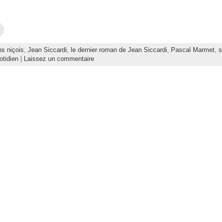
C
l
i
q
ns niçois
,
Jean Siccardi
,
le dernier roman de Jean Siccardi
,
Pascal Marmet
,
s
u
e
otidien
|
Laissez un commentaire
z
p
o
u
r
e
n
v
o
y
e
r
p
a
r
e
-
m
a
i
l
à
u
n
a
m
i