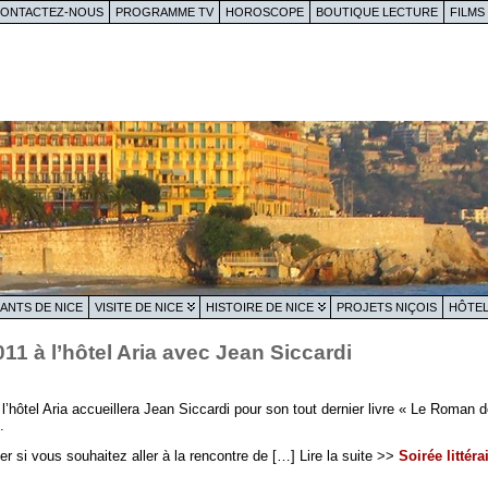
ONTACTEZ-NOUS
PROGRAMME TV
HOROSCOPE
BOUTIQUE LECTURE
FILMS
ANTS DE NICE
VISITE DE NICE
HISTOIRE DE NICE
PROJETS NIÇOIS
HÔTEL
2011 à l’hôtel Aria avec Jean Siccardi
, l’hôtel Aria accueillera Jean Siccardi pour son tout dernier livre « Le Roman
.
 si vous souhaitez aller à la rencontre de […] Lire la suite >>
Soirée littéra