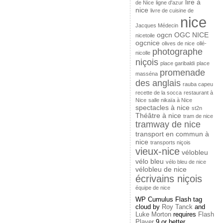
lire à
de Nice
ligne d'azur
nice
livre de cuisine de
nice
Jacques Médecin
ogcn
OGC NICE
nicetoile
ogcnice
olives de nice
ollé-
photographe
nicolle
niçois
place garibaldi
place
promenade
masséna
des anglais
rauba capeu
recette de la socca
restaurant à
Nice
salle nikaïa à Nice
spectacles à nice
st2n
Théâtre à nice
tram de nice
tramway de nice
transport en commun à
nice
transports niçois
vieux-nice
vélobleu
vélo bleu
vélo bleu de nice
vélobleu de nice
écrivains niçois
équipe de nice
WP Cumulus Flash tag
cloud by
Roy Tanck
and
Luke Morton
requires
Flash
Player
9 or better.