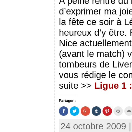
A peine rentré du
d’exprimer ma joie
la fête ce soir à L
heureux d’y être
Nice actuellement
(avant le match) v
tombeurs de Liverp
vous rédige le co
suite >>
Ligue 1 
Partager :
P
P
C
C
C
C
a
a
l
l
l
l
r
r
i
i
i
i
t
t
q
q
q
q
24 octobre 2009 
a
a
u
u
u
u
g
g
e
e
e
e
e
e
z
r
z
r