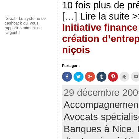
10 fois plus de pr
[…] Lire la suite 
iGraal : Le système de
cashback qui vous
Initiative finan
rapporte vraiment de
l'argent !
création d’entrep
niçois
Partager :
P
P
C
C
C
C
a
a
l
l
l
l
r
r
i
i
i
i
t
t
q
q
q
q
29 décembre 2009
a
a
u
u
u
u
g
g
e
e
e
e
e
e
z
r
z
r
Accompagnement d
r
r
p
p
p
p
s
s
o
o
o
o
u
u
u
u
u
u
r
r
r
r
r
r
Avocats spécialis
F
T
p
p
p
i
a
w
a
a
a
m
c
i
r
r
r
p
Banques à Nice
,
e
t
t
t
t
r
b
t
a
a
a
i
o
e
g
g
g
m