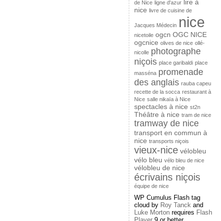
lire à
de Nice
ligne d'azur
nice
livre de cuisine de
nice
Jacques Médecin
ogcn
OGC NICE
nicetoile
ogcnice
olives de nice
ollé-
photographe
nicolle
niçois
place garibaldi
place
promenade
masséna
des anglais
rauba capeu
recette de la socca
restaurant à
Nice
salle nikaïa à Nice
spectacles à nice
st2n
Théâtre à nice
tram de nice
tramway de nice
transport en commun à
nice
transports niçois
vieux-nice
vélobleu
vélo bleu
vélo bleu de nice
vélobleu de nice
écrivains niçois
équipe de nice
WP Cumulus Flash tag
cloud by
Roy Tanck
and
Luke Morton
requires
Flash
Player
9 or better.