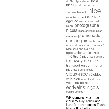
lire à
de Nice
ligne d'azur
nice
livre de cuisine de
nice
Jacques Médecin
ogcn
OGC NICE
nicetoile
ogcnice
olives de nice
ollé-
photographe
nicolle
niçois
place garibaldi
place
promenade
masséna
des anglais
rauba capeu
recette de la socca
restaurant à
Nice
salle nikaïa à Nice
spectacles à nice
st2n
Théâtre à nice
tram de nice
tramway de nice
transport en commun à
nice
transports niçois
vieux-nice
vélobleu
vélo bleu
vélo bleu de nice
vélobleu de nice
écrivains niçois
équipe de nice
WP Cumulus Flash tag
cloud by
Roy Tanck
and
Luke Morton
requires
Flash
Player
9 or better.