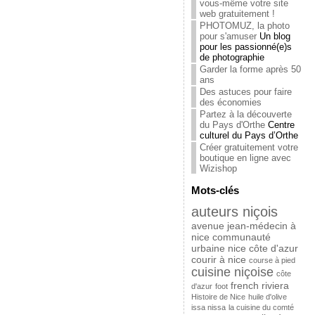
vous-même votre site
web gratuitement !
PHOTOMUZ, la photo
pour s'amuser
Un blog
pour les passionné(e)s
de photographie
Garder la forme après 50
ans
Des astuces pour faire
des économies
Partez à la découverte
du Pays d'Orthe
Centre
culturel du Pays d’Orthe
Créer gratuitement votre
boutique en ligne avec
Wizishop
Mots-clés
auteurs niçois
avenue jean-médecin à
nice
communauté
urbaine nice côte d'azur
courir à nice
course à pied
cuisine niçoise
côte
french riviera
d'azur
foot
Histoire de Nice
huile d'olive
issa nissa
la cuisine du comté