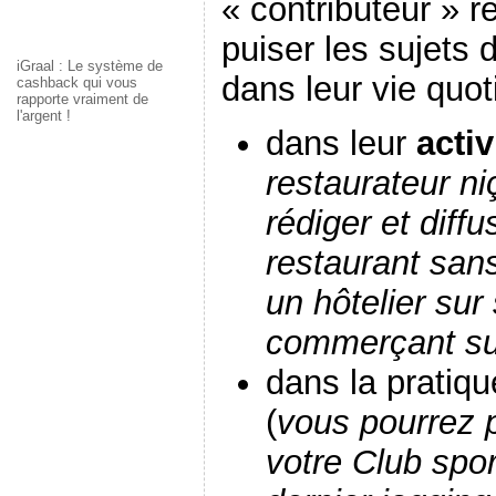
« contributeur » ré
puiser les sujets d
iGraal : Le système de
dans leur vie quot
cashback qui vous
rapporte vraiment de
l'argent !
dans leur
activ
restaurateur n
rédiger et diffu
restaurant sans
un hôtelier sur
commerçant sur
dans la pratiqu
(
vous pourrez 
votre Club spor