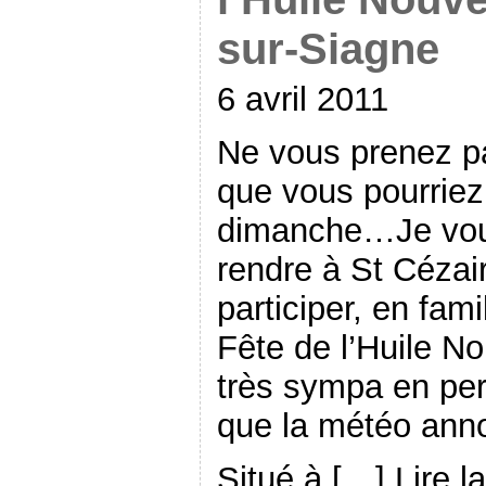
sur-Siagne
6 avril 2011
Ne vous prenez pa
que vous pourriez 
dimanche…Je vou
rendre à St Cézai
participer, en fami
Fête de l’Huile N
très sympa en per
que la météo anno
Situé à […] Lire l