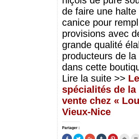
niçois de pure so
de faire une halte
canice pour rempli
provisions avec de
grande qualité él
producteurs de la
dans cette boutiq
Lire la suite >>
Le
spécialités de l
vente chez « Lou
Vieux-Nice
Partager :
P
P
C
C
C
C