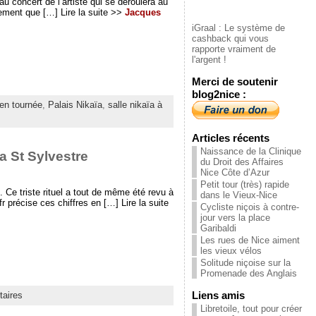
 concert de l’artiste qui se déroulera au
ement que […] Lire la suite >>
Jacques
iGraal : Le système de
cashback qui vous
rapporte vraiment de
l'argent !
Merci de soutenir
blog2nice :
en tournée
,
Palais Nikaïa
,
salle nikaïa à
Articles récents
Naissance de la Clinique
la St Sylvestre
du Droit des Affaires
Nice Côte d’Azur
Petit tour (très) rapide
Ce triste rituel a tout de même été revu à
dans le Vieux-Nice
r précise ces chiffres en […] Lire la suite
Cycliste niçois à contre-
jour vers la place
Garibaldi
Les rues de Nice aiment
les vieux vélos
Solitude niçoise sur la
Promenade des Anglais
Liens amis
aires
Libretoile, tout pour créer