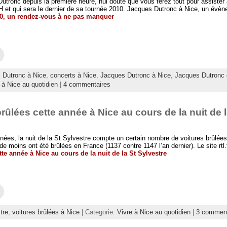
u
onc depuis la première heure, nul doute que vous ferez tout pour assister au
v
v
H et qui sera le dernier de sa tournée 2010. Jacques Dutronc à Nice, un évèn
o
r
y
10, un rendez-vous à ne pas manquer
e
e
d
r
a
p
n
a
s
r
u
e
C
n
-
l
e
m
i
n
a
q
o
 Dutronc à Nice
,
concerts à Nice
,
Jacques Dutronc à Nice
,
Jacques Dutronc 
i
u
u
l
e
 à Nice au quotidien
|
4 commentaires
v
à
z
e
u
p
l
n
o
l
a
u
e
brûlées cette année à Nice au cours de la nuit de 
m
r
f
i
e
e
(
n
n
o
v
ê
u
o
s, la nuit de la St Sylvestre compte un certain nombre de voitures brûlées. 
t
v
y
e moins ont été brûlées en France (1137 contre 1147 l’an dernier). Le site rtl.f
r
r
e
e
tte année à Nice au cours de la nuit de la St Sylvestre
e
r
)
d
p
a
a
n
r
s
e
u
-
C
n
m
l
e
a
i
n
i
q
o
l
tre
,
voitures brûlées à Nice
| Categorie:
Vivre à Nice au quotidien
|
3 comment
u
u
à
e
v
u
z