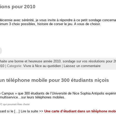
e
n
p
l
a
tions pour 2010
o
l
m
u
e
i
r
f
(
e
e
o
n
n
u
cennie avec sérénité, je vous invite à répondre à ce petit sondage concern
v
ê
v
mum 3 choix possibles, histoire de corser le jeu. A vous de choisir.
o
t
r
y
r
e
e
e
d
r
)
a
p
n
a
s
r
u
e
n
-
C
e
m
l
n
a
i
o
i
q
u
haite une bonne et heureuse année 2010
,
sondage sur vos résolutions pour 2
l
u
v
à
e
010
| Categorie:
Vivre à Nice au quotidien
|
Laissez un commentaire
e
u
z
l
n
p
l
a
o
e
m
u
f
un téléphone mobile pour 300 étudiants niçois
i
r
e
(
e
n
o
n
ê
u
v
t
v
o
e Campus » que 300 étudiants de l’Université de Nice Sophia Antipolis expéri
r
r
y
le multiservice…sur leurs téléphones mobiles.
e
e
e
)
d
r
ui pourrait être choisi
a
p
n
a
rd si le […] Lire la suite >>
Une carte d’étudiant dans un téléphone mobi
s
r
u
e