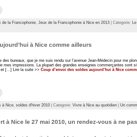
C
l
i
q
 de la Francophonie
,
Jeux de la Francophonie à Nice en 2013
| Categorie:
Le
u
e
z
p
o
u
ujourd’hui à Nice comme ailleurs
r
e
n
v
o
ortie des bureaux, que je me suis rendu sur l’avenue Jean-Médecin pour me plo
y
t de mes impressions. La plupart des grandes enseignes commerçantes sont si
e
 et […] Lire la suite >>
Coup d’envoi des soldes aujourd’hui à Nice comme
r
p
a
r
e
-
C
m
l
a
i
i
q
l
s à Nice
,
soldes d'hiver 2010
| Categorie:
Vivre à Nice au quotidien
|
Un comme
u
à
e
u
z
n
p
a
t à Nice le 27 mai 2010, un rendez-vous à ne p
o
m
u
i
r
(
e
o
n