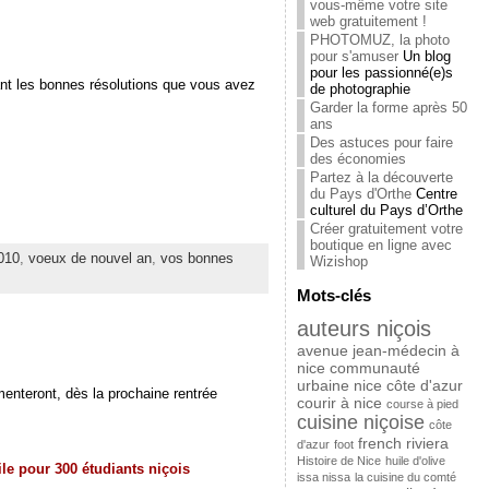
vous-même votre site
web gratuitement !
PHOTOMUZ, la photo
pour s'amuser
Un blog
pour les passionné(e)s
ant les bonnes résolutions que vous avez
de photographie
Garder la forme après 50
ans
Des astuces pour faire
des économies
Partez à la découverte
du Pays d'Orthe
Centre
culturel du Pays d’Orthe
Créer gratuitement votre
boutique en ligne avec
010
,
voeux de nouvel an
,
vos bonnes
Wizishop
Mots-clés
auteurs niçois
avenue jean-médecin à
nice
communauté
urbaine nice côte d'azur
menteront, dès la prochaine rentrée
courir à nice
course à pied
cuisine niçoise
côte
french riviera
d'azur
foot
Histoire de Nice
huile d'olive
le pour 300 étudiants niçois
issa nissa
la cuisine du comté