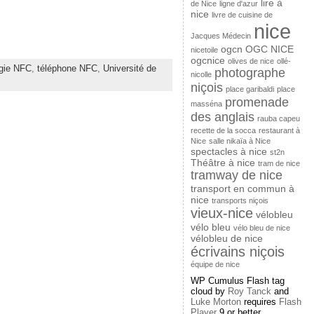
lire à
de Nice
ligne d'azur
nice
livre de cuisine de
nice
Jacques Médecin
ogcn
OGC NICE
nicetoile
ogcnice
olives de nice
ollé-
gie NFC
,
téléphone NFC
,
Université de
photographe
nicolle
niçois
place garibaldi
place
promenade
masséna
des anglais
rauba capeu
recette de la socca
restaurant à
Nice
salle nikaïa à Nice
spectacles à nice
st2n
Théâtre à nice
tram de nice
tramway de nice
transport en commun à
nice
transports niçois
vieux-nice
vélobleu
vélo bleu
vélo bleu de nice
vélobleu de nice
écrivains niçois
équipe de nice
WP Cumulus Flash tag
cloud by
Roy Tanck
and
Luke Morton
requires
Flash
Player
9 or better.