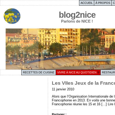
ACCUEIL
À PROPOS
C
blog2nice
Parlons de NICE !
Parlons de NICE !
RECETTES DE CUISINE
VIVRE À NICE AU QUOTIDIEN
RESTAUR
Les VIIes Jeux de la Franc
11 janvier 2010
Alors que l’Organisation Internationale de
Francophonie en 2013. En voilà une bonne n
Francophonie réunie les 15 et 16 […] Lire 
Partager :