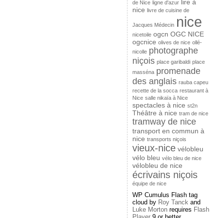
lire à
de Nice
ligne d'azur
nice
livre de cuisine de
nice
Jacques Médecin
ogcn
OGC NICE
nicetoile
ogcnice
olives de nice
ollé-
photographe
nicolle
niçois
place garibaldi
place
promenade
masséna
des anglais
rauba capeu
recette de la socca
restaurant à
Nice
salle nikaïa à Nice
spectacles à nice
st2n
Théâtre à nice
tram de nice
tramway de nice
transport en commun à
nice
transports niçois
vieux-nice
vélobleu
vélo bleu
vélo bleu de nice
vélobleu de nice
écrivains niçois
équipe de nice
WP Cumulus Flash tag
cloud by
Roy Tanck
and
Luke Morton
requires
Flash
Player
9 or better.