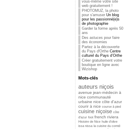
vous-même votre site
web gratuitement !
PHOTOMUZ, la photo
pour s'amuser
Un blog
pour les passionné(e)s
de photographie
Garder la forme après 50
ans
Des astuces pour faire
des économies
Partez à la découverte
du Pays d'Orthe
Centre
culturel du Pays d’Orthe
Créer gratuitement votre
boutique en ligne avec
Wizishop
Mots-clés
auteurs niçois
avenue jean-médecin à
nice
communauté
urbaine nice côte d'azur
courir à nice
course à pied
cuisine niçoise
côte
french riviera
d'azur
foot
Histoire de Nice
huile d'olive
issa nissa
la cuisine du comté