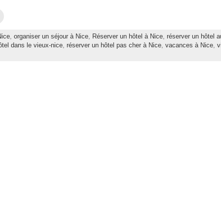
C
l
i
q
Nice
,
organiser un séjour à Nice
,
Réserver un hôtel à Nice
,
réserver un hôtel a
u
e
ôtel dans le vieux-nice
,
réserver un hôtel pas cher à Nice
,
vacances à Nice
,
v
z
p
o
u
r
e
n
v
o
y
e
r
p
a
r
e
-
m
a
i
l
à
u
n
a
m
i
(
o