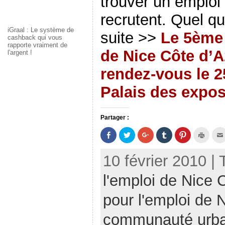
trouver un emploi 
recrutent. Quel qu
iGraal : Le système de
suite >>
Le 5ème
cashback qui vous
rapporte vraiment de
de Nice Côte d’
l'argent !
rendez-vous le 2
Palais des expos
Partager :
P
P
C
C
C
C
a
a
l
l
l
l
r
r
i
i
i
i
t
t
q
q
q
q
10 février 2010 |
a
a
u
u
u
u
g
g
e
e
e
e
e
e
z
r
z
r
l'emploi de Nice 
r
r
p
p
p
p
s
s
o
o
o
o
u
u
u
u
u
u
r
r
r
r
r
r
pour l'emploi de 
F
T
p
p
p
i
a
w
a
a
a
m
c
i
r
r
r
p
communauté urbai
e
t
t
t
t
r
b
t
a
a
a
i