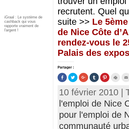
trouver un emploi 
recrutent. Quel qu
iGraal : Le système de
suite >>
Le 5ème
cashback qui vous
rapporte vraiment de
de Nice Côte d’
l'argent !
rendez-vous le 2
Palais des expos
Partager :
P
P
C
C
C
C
a
a
l
l
l
l
r
r
i
i
i
i
t
t
q
q
q
q
10 février 2010 |
a
a
u
u
u
u
g
g
e
e
e
e
e
e
z
r
z
r
l'emploi de Nice 
r
r
p
p
p
p
s
s
o
o
o
o
u
u
u
u
u
u
r
r
r
r
r
r
pour l'emploi de 
F
T
p
p
p
i
a
w
a
a
a
m
c
i
r
r
r
p
communauté urbai
e
t
t
t
t
r
b
t
a
a
a
i