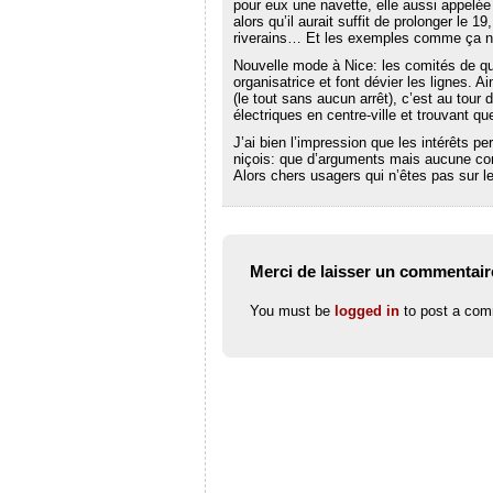
pour eux une navette, elle aussi appelée 
alors qu’il aurait suffit de prolonger le 1
riverains… Et les exemples comme ça ne 
Nouvelle mode à Nice: les comités de quar
organisatrice et font dévier les lignes. 
(le tout sans aucun arrêt), c’est au tour
électriques en centre-ville et trouvant q
J’ai bien l’impression que les intérêts pe
niçois: que d’arguments mais aucune conn
Alors chers usagers qui n’êtes pas sur le
Merci de laisser un commentair
You must be
logged in
to post a com