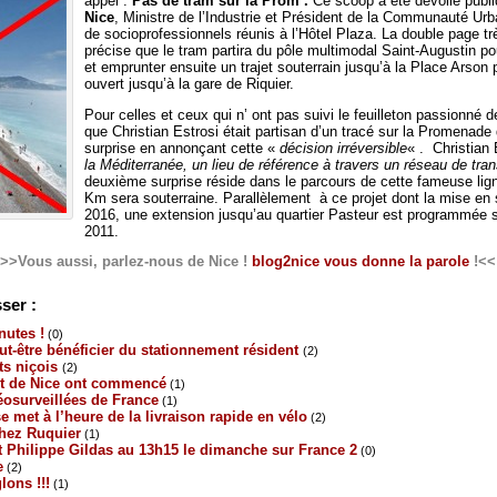
appel :
Pas de tram sur la Prom’.
Ce scoop a été dévoilé publ
Nice
, Ministre de l’Industrie et Président de la Communauté Urb
de socioprofessionnels réunis à l’Hôtel Plaza. La double page t
précise que le tram partira du pôle multimodal Saint-Augustin po
et emprunter ensuite un trajet souterrain jusqu’à la Place Arson 
ouvert jusqu’à la gare de Riquier.
Pour celles et ceux qui n’ ont pas suivi le feuilleton passionné de
que Christian Estrosi était partisan d’un tracé sur la Promenade d
surprise en annonçant cette «
décision irréversible
« . Christian
la Méditerranée, un lieu de référence à travers un réseau de tra
deuxième surprise réside dans le parcours de cette fameuse lign
Km sera souterraine. Parallèlement à ce projet dont la mise en s
2016, une extension jusqu’au quartier Pasteur est programmée su
2011.
>>Vous aussi, parlez-nous de Nice !
blog2nice vous donne la parole
!<<
ser :
nutes !
(0)
ut-être bénéficier du stationnement résident
(2)
ts niçois
(2)
rt de Nice ont commencé
(1)
déosurveillées de France
(1)
 met à l’heure de la livraison rapide en vélo
(2)
chez Ruquier
(1)
et Philippe Gildas au 13h15 le dimanche sur France 2
(0)
e
(2)
lons !!!
(1)