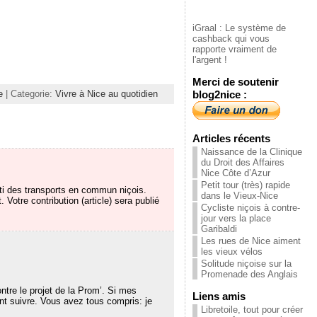
iGraal : Le système de
cashback qui vous
rapporte vraiment de
l'argent !
Merci de soutenir
e
| Categorie:
Vivre à Nice au quotidien
blog2nice :
Articles récents
Naissance de la Clinique
du Droit des Affaires
Nice Côte d’Azur
Petit tour (très) rapide
rti des transports en commun niçois.
dans le Vieux-Nice
. Votre contribution (article) sera publié
Cycliste niçois à contre-
jour vers la place
Garibaldi
Les rues de Nice aiment
les vieux vélos
Solitude niçoise sur la
Promenade des Anglais
ontre le projet de la Prom’. Si mes
Liens amis
ont suivre. Vous avez tous compris: je
Libretoile, tout pour créer