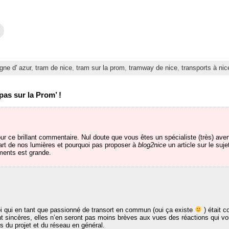
C
l
i
q
u
e
z
igne d' azur
,
tram de nice
,
tram sur la prom
,
tramway de nice
,
transports à nic
p
o
u
r
as sur la Prom’ !
e
n
v
o
y
e
r
 ce brillant commentaire. Nul doute que vous êtes un spécialiste (très) ave
p
art de nos lumières et pourquoi pas proposer à
blog2nice
un article sur le sujet
a
r
uments est grande.
e
-
m
a
i
l
à
u
n
i qui en tant que passionné de transort en commun (oui ça existe
) était c
a
ont sincères, elles n’en seront pas moins brèves aux vues des réactions qui v
m
s du projet et du réseau en général.
i