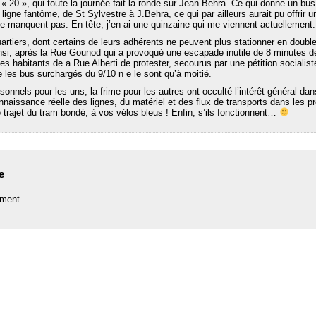
« 20 », qui toute la journée fait la ronde sur Jean Behra. Ce qui donne un bus,
9, ligne fantôme, de St Sylvestre à J.Behra, ce qui par ailleurs aurait pu offrir u
manquent pas. En tête, j’en ai une quinzaine qui me viennent actuellement.
tiers, dont certains de leurs adhérents ne peuvent plus stationner en double fi
Ainsi, après la Rue Gounod qui a provoqué une escapade inutile de 8 minutes de 
 des habitants de a Rue Alberti de protester, secourus par une pétition socialis
ue les bus surchargés du 9/10 n e le sont qu’à moitié.
rsonnels pour les uns, la frime pour les autres ont occulté l’intérêt général d
aissance réelle des lignes, du matériel et des flux de transports dans les pr
 trajet du tram bondé, à vos vélos bleus ! Enfin, s’ils fonctionnent…
e
ment.