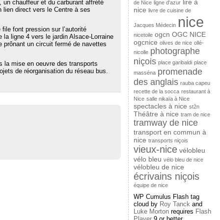
lire à
 un chauffeur et du carburant affrété
de Nice
ligne d'azur
n lien direct vers le Centre à ses
nice
livre de cuisine de
nice
Jacques Médecin
le font pression sur l’autorité
ogcn
OGC NICE
nicetoile
la ligne 4 vers le jardin Alsace-Lorraine
ogcnice
olives de nice
ollé-
te prônant un circuit fermé de navettes
photographe
nicolle
niçois
place garibaldi
place
ans la mise en oeuvre des transports
promenade
ojets de réorganisation du réseau bus.
masséna
des anglais
rauba capeu
recette de la socca
restaurant à
Nice
salle nikaïa à Nice
spectacles à nice
st2n
Théâtre à nice
tram de nice
tramway de nice
transport en commun à
nice
transports niçois
vieux-nice
vélobleu
vélo bleu
vélo bleu de nice
vélobleu de nice
écrivains niçois
équipe de nice
WP Cumulus Flash tag
cloud by
Roy Tanck
and
Luke Morton
requires
Flash
Player
9 or better.