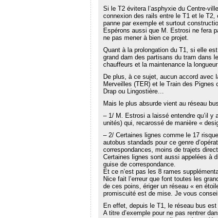
o
u
r
e
u
o
u
v
e
d
v
u
Si le T2 évitera l’asphyxie du Centre-vil
v
e
d
a
r
v
connexion des rails entre le T1 et le T2,
e
l
a
n
e
e
panne par exemple et surtout constructi
l
l
n
s
d
l
Espérons aussi que M. Estrosi ne fera pa
l
e
s
u
a
l
e
f
u
n
n
e
ne pas mener à bien ce projet.
f
e
n
e
s
f
e
n
e
n
u
e
Quant à la prolongation du T1, si elle est
n
ê
n
o
n
n
grand dam des partisans du tram dans le 
ê
t
o
u
e
ê
chauffeurs et la maintenance la longueur 
t
r
u
v
n
t
r
e
v
e
o
r
De plus, à ce sujet, aucun accord avec la 
e
)
e
l
u
e
Merveilles (TER) et le Train des Pignes qu
)
l
l
v
)
l
e
e
Drap ou Lingostière…
e
f
l
f
e
l
Mais le plus absurde vient au réseau bus,
e
n
e
n
ê
f
– 1/ M. Estrosi a laissé entendre qu’il
ê
t
e
unités) qui, recarossé de manière « desi
t
r
n
r
e
ê
– 2/ Certaines lignes comme le 17 risque
e
)
t
autobus standads pour ce genre d’opératio
)
r
e
correspondances, moins de trajets direct
)
Certaines lignes sont aussi appelées à d
guise de correspondance.
Et ce n’est pas les 8 rames supplémenta
Nice fait l’erreur que font toutes les gra
de ces poins, ériger un réseau « en étoil
promiscuité est de mise. Je vous conseill
En effet, depuis le T1, le réseau bus e
A titre d’exemple pour ne pas rentrer dans