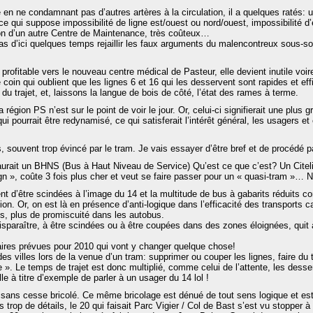
(
o
le en ne condamnant pas d’autres artères à la circulation, il a quelques ratés
u
 ce qui suppose impossibilité de ligne est/ouest ou nord/ouest, impossibilité 
v
on d’un autre Centre de Maintenance, très coûteux…
r
s d’ici quelques temps rejaillir les faux arguments du malencontreux sous-sol
e
d
a
n
 profitable vers le nouveau centre médical de Pasteur, elle devient inutile voir
s
coin qui oublient que les lignes 6 et 16 qui les desservent sont rapides et ef
u
du trajet, et, laissons la langue de bois de côté, l’état des rames à terme.
n
e
région PS n’est sur le point de voir le jour. Or, celui-ci signifierait une plus
n
i pourrait être redynamisé, ce qui satisferait l’intérêt général, les usagers et é
o
u
v
e
 souvent trop évincé par le tram. Je vais essayer d’être bref et de procédé par
l
l
 y aurait un BHNS (Bus à Haut Niveau de Service) Qu’est ce que c’est? Un Cit
e
gn », coûte 3 fois plus cher et veut se faire passer pour un « quasi-tram »… N
f
e
nt d’être scindées à l’image du 14 et la multitude de bus à gabarits réduits
n
n. Or, on est là en présence d’anti-logique dans l’efficacité des transports ca
ê
t
s, plus de promiscuité dans les autobus.
r
isparaître, à être scindées ou à être coupées dans des zones éloignées, quit 
e
)
ires prévues pour 2010 qui vont y changer quelque chose!
ndes villes lors de la venue d’un tram: supprimer ou couper les lignes, faire du
e ». Le temps de trajet est donc multiplié, comme celui de l’attente, les desse
e à titre d’exemple de parler à un usager du 14 lol !
st sans cesse bricolé. Ce même bricolage est dénué de tout sens logique et e
 trop de détails, le 20 qui faisait Parc Vigier / Col de Bast s’est vu stopper à