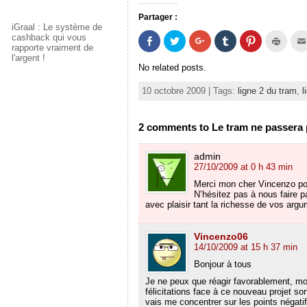
Partager :
iGraal : Le système de
cashback qui vous
P
P
C
C
C
C
a
a
l
l
l
l
rapporte vraiment de
r
r
i
i
i
i
l'argent !
t
t
q
q
q
q
No related posts.
a
a
u
u
u
u
g
g
e
e
e
e
e
e
z
r
z
r
10 octobre 2009 | Tags:
ligne 2 du tram
,
l
r
r
p
p
p
p
s
s
o
o
o
o
u
u
u
u
u
u
r
r
r
r
r
r
2 comments to Le tram ne passera p
F
T
p
p
p
i
a
w
a
a
a
m
c
i
r
r
r
p
e
t
t
t
t
r
admin
b
t
a
a
a
i
27/10/2009 at 0 h 43 min
o
e
g
g
g
m
o
r
e
e
e
e
Merci mon cher Vincenzo pour
k
(
r
r
r
r
N’hésitez pas à nous faire p
(
o
s
s
s
(
o
u
u
u
u
o
avec plaisir tant la richesse de vos arg
u
v
r
r
r
u
v
r
G
T
P
v
r
e
o
u
i
r
Vincenzo06
e
d
o
m
n
e
d
a
g
b
t
d
14/10/2009 at 15 h 37 min
a
n
l
l
e
a
n
s
e
r
r
n
Bonjour à tous
s
u
+
(
e
s
u
n
(
o
s
u
Je ne peux que réagir favorablement, mo
n
e
o
u
t
n
félicitations face à ce nouveau projet s
e
n
u
v
(
e
vais me concentrer sur les points négatif
n
o
v
r
o
n