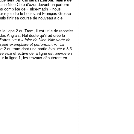
iquement par
Christian Estrosi, Maire de
aine Nice Côte d’azur devant un parterre
rès complète de « nice-matin » nous
ur rejoindre le boulevard François Grosso
puis finir sa course de nouveau à ciel
 la ligne 2 du Tram, il est utile de rappeler
es Anglais. Nul doute qu’il ait créé la
 Estrosi veut «
faire de Nice Ville verte de
nsport exemplaire et performan
t ». La
e 2 du tram dont une partie évaluée à 3,6
ervice effective de la ligne est prévue en
r la ligne 1, les travaux débuteront en