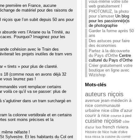
vous-même votre site
: une première en France, aucune
web gratuitement !
d’échange de matériel pour des raisons de
PHOTOMUZ, la photo
pour s'amuser
Un blog
 niçois que l’on subit depuis 50 ans pour
pour les passionné(e)s
de photographie
Garder la forme après 50
e absurde vers l’Ariane ou la Trinité, au
ans
ficaces. Pourquoi? Imaginez pour les
Des astuces pour faire
des économies
 grande cohésion avec le Train des
Partez à la découverte
viterait les projets inutiles de tram vers
du Pays d'Orthe
Centre
culturel du Pays d’Orthe
Créer gratuitement votre
 « tirets » pour plus de clareté.
boutique en ligne avec
elis 18 (comme nous en avons déjà 32
Wizishop
e vous leurrez pas !
Mots-clés
 commandés vont remplacer certains
r voilà ce qu’il va se passer: plus de
auteurs niçois
avenue jean-médecin à
à s’aglutiner dans un tram surchargé en
nice
communauté
urbaine nice côte d'azur
 tram la colonne vertébrale et en certains
courir à nice
course à pied
rtes sont moins précises et la
cuisine niçoise
côte
french riviera
d'azur
foot
st même néfaste !
Histoire de Nice
huile d'olive
 St Sylvestre. Et les habitants du Col ont
issa nissa
la cuisine du comté