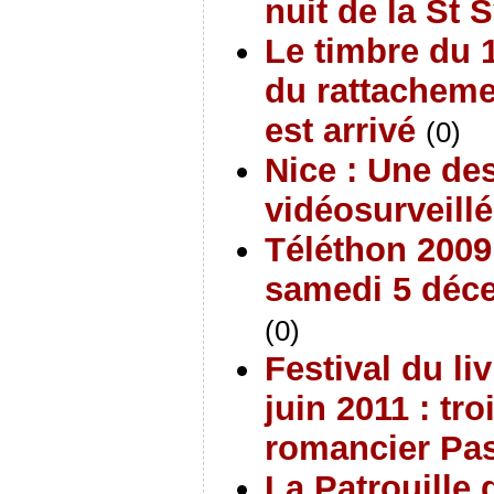
nuit de la St 
Le timbre du 
du rattacheme
est arrivé
(0)
Nice : Une des
vidéosurveill
Téléthon 2009
samedi 5 déce
(0)
Festival du li
juin 2011 : tr
romancier Pa
La Patrouille 