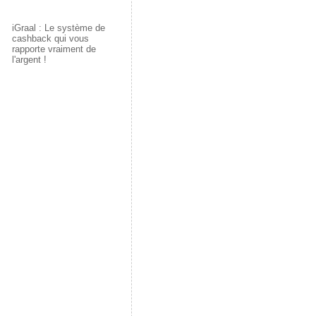
v
e
d
a
r
v
e
l
a
n
e
e
l
l
n
s
d
l
l
e
s
u
a
l
iGraal : Le système de
e
f
u
n
n
e
cashback qui vous
f
e
n
e
s
f
rapporte vraiment de
e
n
e
n
u
e
l'argent !
n
ê
n
o
n
n
ê
t
o
u
e
ê
t
r
u
v
n
t
r
e
v
e
o
r
e
)
e
l
u
e
)
l
l
v
)
l
e
e
e
f
l
f
e
l
e
n
e
n
ê
f
ê
t
e
t
r
n
r
e
ê
e
)
t
)
r
e
)