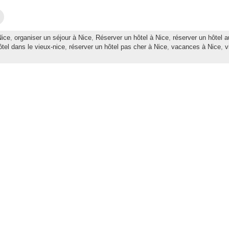
C
l
i
q
Nice
,
organiser un séjour à Nice
,
Réserver un hôtel à Nice
,
réserver un hôtel a
u
e
ôtel dans le vieux-nice
,
réserver un hôtel pas cher à Nice
,
vacances à Nice
,
v
z
p
o
u
r
e
n
v
o
y
e
r
p
a
r
e
-
m
a
i
l
à
u
n
a
m
i
(
o