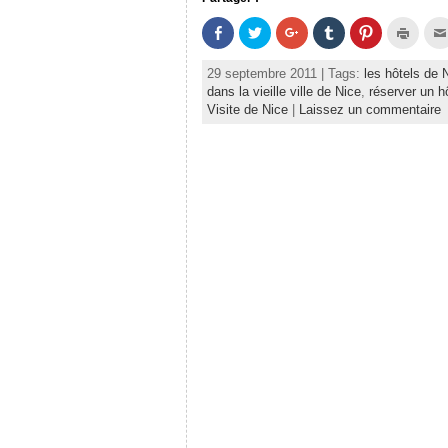
P
P
C
C
C
C
a
a
l
l
l
l
r
r
i
i
i
i
t
t
q
q
q
q
29 septembre 2011 | Tags:
les hôtels de 
a
a
u
u
u
u
g
g
e
e
e
e
dans la vieille ville de Nice
,
réserver un h
e
e
z
r
z
r
Visite de Nice
|
Laissez un commentaire
r
r
p
p
p
p
s
s
o
o
o
o
u
u
u
u
u
u
r
r
r
r
r
r
F
T
p
p
p
i
a
w
a
a
a
m
c
i
r
r
r
p
e
t
t
t
t
r
b
t
a
a
a
i
o
e
g
g
g
m
o
r
e
e
e
e
k
(
r
r
r
r
(
o
s
s
s
(
o
u
u
u
u
o
u
v
r
r
r
u
v
r
G
T
P
v
r
e
o
u
i
r
e
d
o
m
n
e
d
a
g
b
t
d
a
n
l
l
e
a
n
s
e
r
r
n
s
u
+
(
e
s
u
n
(
o
s
u
n
e
o
u
t
n
e
n
u
v
(
e
n
o
v
r
o
n
o
u
r
e
u
o
u
v
e
d
v
u