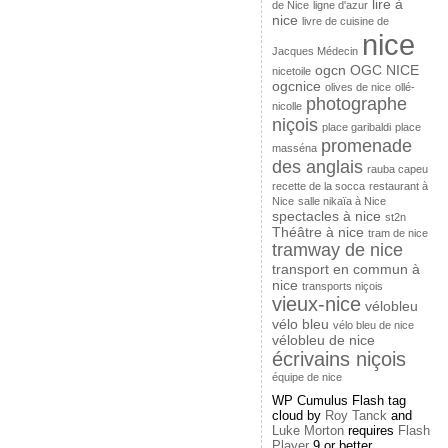
lire à
de Nice
ligne d'azur
nice
livre de cuisine de
nice
Jacques Médecin
ogcn
OGC NICE
nicetoile
ogcnice
olives de nice
ollé-
photographe
nicolle
niçois
place garibaldi
place
promenade
masséna
des anglais
rauba capeu
recette de la socca
restaurant à
Nice
salle nikaïa à Nice
spectacles à nice
st2n
Théâtre à nice
tram de nice
tramway de nice
transport en commun à
nice
transports niçois
vieux-nice
vélobleu
vélo bleu
vélo bleu de nice
vélobleu de nice
écrivains niçois
équipe de nice
WP Cumulus Flash tag
cloud by
Roy Tanck
and
Luke Morton
requires
Flash
Player
9 or better.