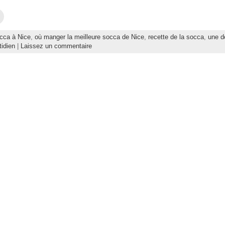
C
l
i
q
cca à Nice
,
où manger la meilleure socca de Nice
,
recette de la socca
,
une d
u
e
tidien
|
Laissez un commentaire
z
p
o
u
r
e
n
v
o
y
e
r
p
a
r
e
-
m
a
i
l
à
u
n
a
m
i
(
o