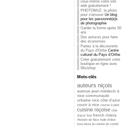
vous-même votre site
web gratuitement !
PHOTOMUZ, la photo
pour s'amuser
Un blog
pour les passionné(e)s
de photographie
Garder la forme après 50
ans
Des astuces pour faire
des économies
Partez à la découverte
du Pays d'Orthe
Centre
culturel du Pays d’Orthe
Créer gratuitement votre
boutique en ligne avec
Wizishop
Mots-clés
auteurs niçois
avenue jean-médecin à
nice
communauté
urbaine nice côte d'azur
courir à nice
course à pied
cuisine niçoise
côte
french riviera
d'azur
foot
Histoire de Nice
huile d'olive
issa nissa
la cuisine du comté