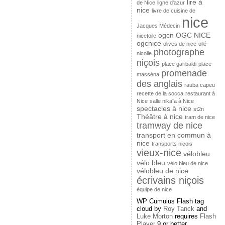
lire à
de Nice
ligne d'azur
nice
livre de cuisine de
nice
Jacques Médecin
ogcn
OGC NICE
nicetoile
ogcnice
olives de nice
ollé-
photographe
nicolle
niçois
place garibaldi
place
promenade
masséna
des anglais
rauba capeu
recette de la socca
restaurant à
Nice
salle nikaïa à Nice
spectacles à nice
st2n
Théâtre à nice
tram de nice
tramway de nice
transport en commun à
nice
transports niçois
vieux-nice
vélobleu
vélo bleu
vélo bleu de nice
vélobleu de nice
écrivains niçois
équipe de nice
WP Cumulus Flash tag
cloud by
Roy Tanck
and
Luke Morton
requires
Flash
Player
9 or better.