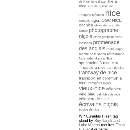
lire à
de Nice
ligne d'azur
nice
livre de cuisine de
nice
Jacques Médecin
ogcn
OGC NICE
nicetoile
ogcnice
olives de nice
ollé-
photographe
nicolle
niçois
place garibaldi
place
promenade
masséna
des anglais
rauba capeu
recette de la socca
restaurant à
Nice
salle nikaïa à Nice
spectacles à nice
st2n
Théâtre à nice
tram de nice
tramway de nice
transport en commun à
nice
transports niçois
vieux-nice
vélobleu
vélo bleu
vélo bleu de nice
vélobleu de nice
écrivains niçois
équipe de nice
WP Cumulus Flash tag
cloud by
Roy Tanck
and
Luke Morton
requires
Flash
Player
9 or better.