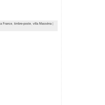
la France
,
timbre-poste
,
villa Masséna
|