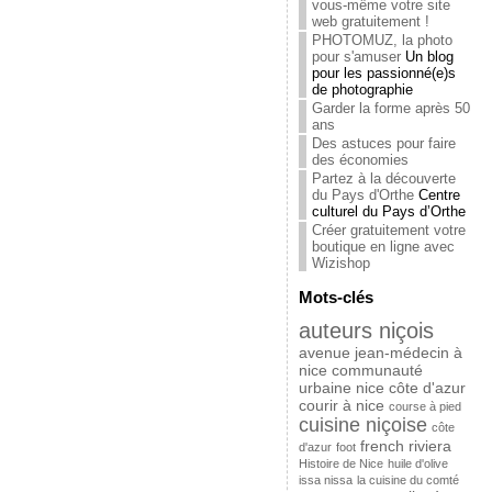
vous-même votre site
web gratuitement !
PHOTOMUZ, la photo
pour s'amuser
Un blog
pour les passionné(e)s
de photographie
Garder la forme après 50
ans
Des astuces pour faire
des économies
Partez à la découverte
du Pays d'Orthe
Centre
culturel du Pays d’Orthe
Créer gratuitement votre
boutique en ligne avec
Wizishop
Mots-clés
auteurs niçois
avenue jean-médecin à
nice
communauté
urbaine nice côte d'azur
courir à nice
course à pied
cuisine niçoise
côte
french riviera
d'azur
foot
Histoire de Nice
huile d'olive
issa nissa
la cuisine du comté