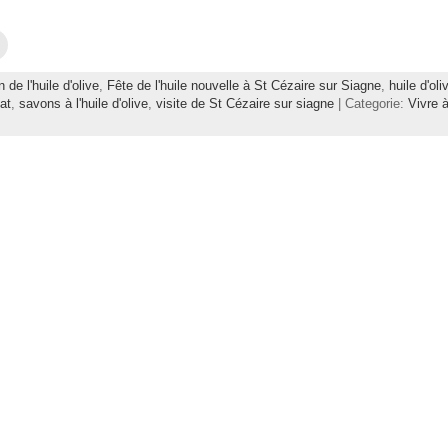
C
l
i
q
 de l'huile d'olive
,
Fête de l'huile nouvelle à St Cézaire sur Siagne
,
huile d'oli
u
e
at
,
savons à l'huile d'olive
,
visite de St Cézaire sur siagne
| Categorie:
Vivre 
z
p
o
u
r
e
n
v
o
y
e
r
p
a
r
e
-
m
a
i
l
à
u
n
a
m
i
(