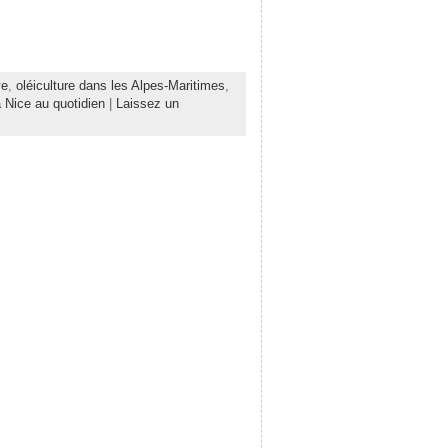
ve
,
oléiculture dans les Alpes-Maritimes
,
à Nice au quotidien
|
Laissez un