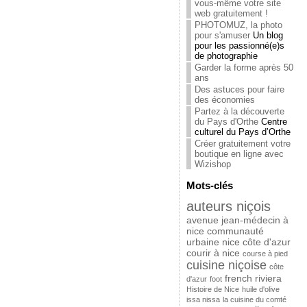
vous-même votre site
web gratuitement !
PHOTOMUZ, la photo
pour s'amuser
Un blog
pour les passionné(e)s
de photographie
Garder la forme après 50
ans
Des astuces pour faire
des économies
Partez à la découverte
du Pays d'Orthe
Centre
culturel du Pays d’Orthe
Créer gratuitement votre
boutique en ligne avec
Wizishop
Mots-clés
auteurs niçois
avenue jean-médecin à
nice
communauté
urbaine nice côte d'azur
courir à nice
course à pied
cuisine niçoise
côte
french riviera
d'azur
foot
Histoire de Nice
huile d'olive
issa nissa
la cuisine du comté