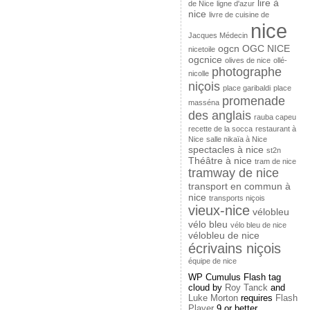
lire à
de Nice
ligne d'azur
nice
livre de cuisine de
nice
Jacques Médecin
ogcn
OGC NICE
nicetoile
ogcnice
olives de nice
ollé-
photographe
nicolle
niçois
place garibaldi
place
promenade
masséna
des anglais
rauba capeu
recette de la socca
restaurant à
Nice
salle nikaïa à Nice
spectacles à nice
st2n
Théâtre à nice
tram de nice
tramway de nice
transport en commun à
nice
transports niçois
vieux-nice
vélobleu
vélo bleu
vélo bleu de nice
vélobleu de nice
écrivains niçois
équipe de nice
WP Cumulus Flash tag
cloud by
Roy Tanck
and
Luke Morton
requires
Flash
Player
9 or better.