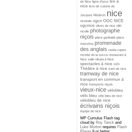
lire à
de Nice
ligne d'azur
nice
livre de cuisine de
nice
Jacques Médecin
ogcn
OGC NICE
nicetoile
ogcnice
olives de nice
ollé-
photographe
nicolle
niçois
place garibaldi
place
promenade
masséna
des anglais
rauba capeu
recette de la socca
restaurant à
Nice
salle nikaïa à Nice
spectacles à nice
st2n
Théâtre à nice
tram de nice
tramway de nice
transport en commun à
nice
transports niçois
vieux-nice
vélobleu
vélo bleu
vélo bleu de nice
vélobleu de nice
écrivains niçois
équipe de nice
WP Cumulus Flash tag
cloud by
Roy Tanck
and
Luke Morton
requires
Flash
Player
9 or better.