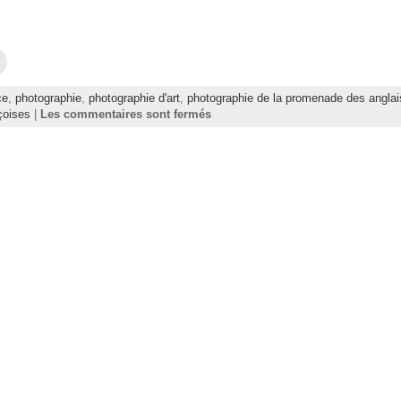
C
l
i
q
ce
,
photographie
,
photographie d'art
,
photographie de la promenade des anglai
u
e
çoises
|
Les commentaires sont fermés
z
p
o
u
r
e
n
v
o
y
e
r
p
a
r
e
-
m
a
i
l
à
u
n
a
m