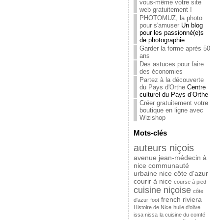
vous-même votre site
web gratuitement !
PHOTOMUZ, la photo
pour s'amuser
Un blog
pour les passionné(e)s
de photographie
Garder la forme après 50
ans
Des astuces pour faire
des économies
Partez à la découverte
du Pays d'Orthe
Centre
culturel du Pays d’Orthe
Créer gratuitement votre
boutique en ligne avec
Wizishop
Mots-clés
auteurs niçois
avenue jean-médecin à
nice
communauté
urbaine nice côte d'azur
courir à nice
course à pied
cuisine niçoise
côte
french riviera
d'azur
foot
Histoire de Nice
huile d'olive
issa nissa
la cuisine du comté