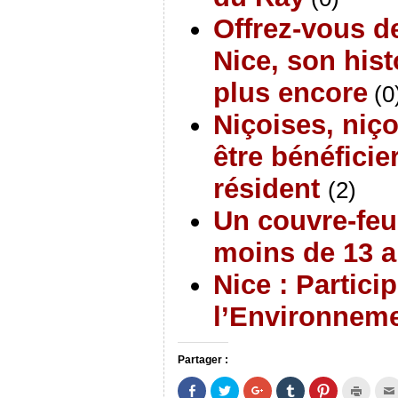
Offrez-vous de
Nice, son hist
plus encore
(0
Niçoises, niç
être bénéfici
résident
(2)
Un couvre-feu
moins de 13 a
Nice : Partici
l’Environnem
Partager :
P
P
C
C
C
C