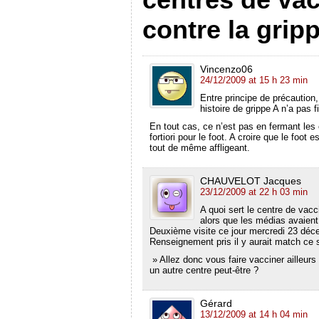
e
f
u
n
n
e
f
e
n
e
s
f
contre la grip
e
n
e
n
u
e
n
ê
n
o
n
n
ê
t
o
u
e
ê
t
r
u
v
n
t
r
e
v
e
o
r
e
)
e
l
u
e
Vincenzo06
)
l
l
v
)
24/12/2009 at 15 h 23 min
l
e
e
e
f
l
Entre principe de précaution
f
e
l
histoire de grippe A n’a pas fi
e
n
e
n
ê
f
ê
t
e
En tout cas, ce n’est pas en fermant les
t
r
n
fortiori pour le foot. A croire que le foot
r
e
ê
tout de même affligeant.
e
)
t
)
r
e
)
CHAUVELOT Jacques
23/12/2009 at 22 h 03 min
A quoi sert le centre de vac
alors que les médias avaient
Deuxième visite ce jour mercredi 23 dé
Renseignement pris il y aurait match ce so
» Allez donc vous faire vacciner ailleurs 
un autre centre peut-être ?
Gérard
13/12/2009 at 14 h 04 min