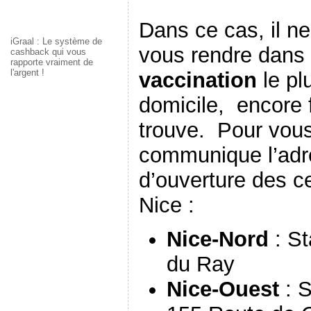
Dans ce cas, il ne
iGraal : Le système de
vous rendre dans 
cashback qui vous
rapporte vraiment de
l'argent !
vaccination
le pl
domicile, encore fa
trouve. Pour vous
communique l’adr
d’ouverture des c
Nice :
Nice-Nord
: S
du Ray
Nice-Ouest
: S