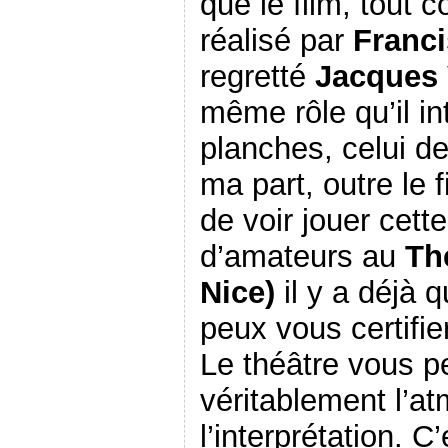
que le film, tout 
réalisé par
Franci
regretté
Jacques V
même rôle qu’il int
planches, celui d
ma part, outre le f
de voir jouer cett
d’amateurs au
Th
Nice)
il y a déjà 
peux vous certifie
Le théâtre vous p
véritablement l’a
l’interprétation. C