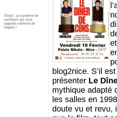
l
n
iGraal : Le système de
cashback qui vous
d
rapporte vraiment de
l'argent !
d
e
e
po
blog2nice. S’il est
présenter
Le Dîne
mythique adapté d
les salles en 199
doute vu et revu, i