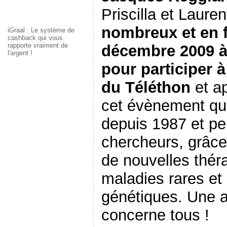
Priscilla et Laure
nombreux et en 
iGraal : Le système de
cashback qui vous
rapporte vraiment de
décembre 2009 à 
l'argent !
pour participer 
du Téléthon
et a
cet évènement qui
depuis 1987 et p
chercheurs, grâce
de nouvelles thér
maladies rares et
génétiques. Une a
concerne tous !