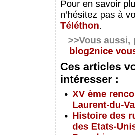
Pour en savoir plu
n’hésitez pas à v
Téléthon
.
>>Vous aussi, 
blog2nice vous
Ces articles v
intéresser :
XV ème rencont
Laurent-du-V
Histoire des r
des Etats-Uni