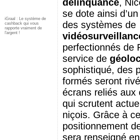
délinquance
, Nic
se dote ainsi d’un
iGraal : Le système de
des systèmes de
cashback qui vous
rapporte vraiment de
l'argent !
vidéosurveillanc
perfectionnés de 
service de
géoloc
sophistiqué, des 
formés seront riv
écrans reliés au
qui scrutent actuel
niçois. Grâce à c
positionnement de
sera renseigné en