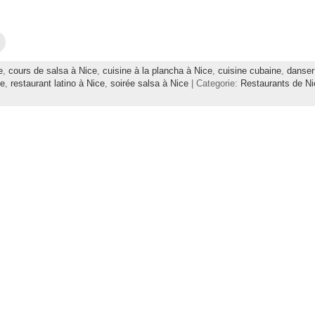
C
l
i
q
e
,
cours de salsa à Nice
,
cuisine à la plancha à Nice
,
cuisine cubaine
,
danser
u
e
ce
,
restaurant latino à Nice
,
soirée salsa à Nice
| Categorie:
Restaurants de N
z
p
o
u
r
e
n
v
o
y
e
r
p
a
r
e
-
m
a
i
l
à
u
n
a
m
i