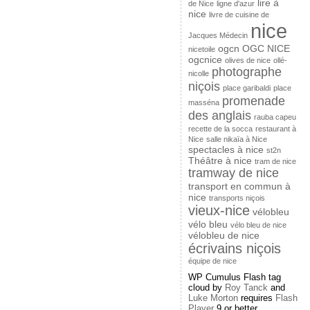
lire à
de Nice
ligne d'azur
nice
livre de cuisine de
nice
Jacques Médecin
ogcn
OGC NICE
nicetoile
ogcnice
olives de nice
ollé-
photographe
nicolle
niçois
place garibaldi
place
promenade
masséna
des anglais
rauba capeu
recette de la socca
restaurant à
Nice
salle nikaïa à Nice
spectacles à nice
st2n
Théâtre à nice
tram de nice
tramway de nice
transport en commun à
nice
transports niçois
vieux-nice
vélobleu
vélo bleu
vélo bleu de nice
vélobleu de nice
écrivains niçois
équipe de nice
WP Cumulus Flash tag
cloud by
Roy Tanck
and
Luke Morton
requires
Flash
Player
9 or better.