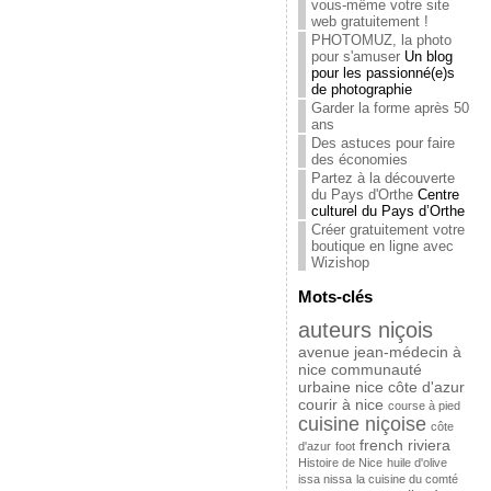
vous-même votre site
web gratuitement !
PHOTOMUZ, la photo
pour s'amuser
Un blog
pour les passionné(e)s
de photographie
Garder la forme après 50
ans
Des astuces pour faire
des économies
Partez à la découverte
du Pays d'Orthe
Centre
culturel du Pays d’Orthe
Créer gratuitement votre
boutique en ligne avec
Wizishop
Mots-clés
auteurs niçois
avenue jean-médecin à
nice
communauté
urbaine nice côte d'azur
courir à nice
course à pied
cuisine niçoise
côte
french riviera
d'azur
foot
Histoire de Nice
huile d'olive
issa nissa
la cuisine du comté