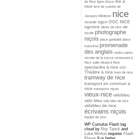
lire à
de Nice
ligne d'azur
nice
livre de cuisine de
nice
Jacques Médecin
ogcn
OGC NICE
nicetoile
ogcnice
olives de nice
ollé-
photographe
nicolle
niçois
place garibaldi
place
promenade
masséna
des anglais
rauba capeu
recette de la socca
restaurant à
Nice
salle nikaïa à Nice
spectacles à nice
st2n
Théâtre à nice
tram de nice
tramway de nice
transport en commun à
nice
transports niçois
vieux-nice
vélobleu
vélo bleu
vélo bleu de nice
vélobleu de nice
écrivains niçois
équipe de nice
WP Cumulus Flash tag
cloud by
Roy Tanck
and
Luke Morton
requires
Flash
Player
9 or better.