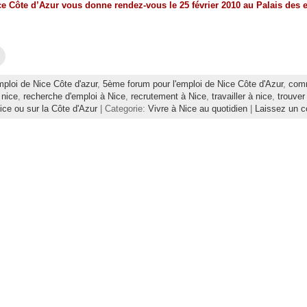
 Côte d’Azur vous donne rendez-vous le 25 février 2010 au Palais des 
C
l
i
q
ploi de Nice Côte d'azur
,
5ème forum pour l'emploi de Nice Côte d'Azur
,
comm
u
e
 nice
,
recherche d'emploi à Nice
,
recrutement à Nice
,
travailler à nice
,
trouver
z
nice ou sur la Côte d'Azur
| Categorie:
Vivre à Nice au quotidien
|
Laissez un 
p
o
u
r
e
n
v
o
y
e
r
p
a
r
e
-
m
a
i
l
à
u
n
a