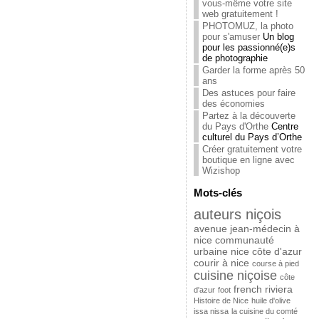
vous-même votre site
web gratuitement !
PHOTOMUZ, la photo
pour s'amuser
Un blog
pour les passionné(e)s
de photographie
Garder la forme après 50
ans
Des astuces pour faire
des économies
Partez à la découverte
du Pays d'Orthe
Centre
culturel du Pays d’Orthe
Créer gratuitement votre
boutique en ligne avec
Wizishop
Mots-clés
auteurs niçois
avenue jean-médecin à
nice
communauté
urbaine nice côte d'azur
courir à nice
course à pied
cuisine niçoise
côte
french riviera
d'azur
foot
Histoire de Nice
huile d'olive
issa nissa
la cuisine du comté