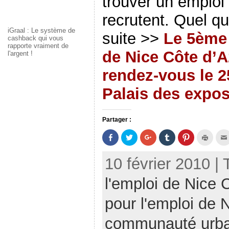
trouver un emploi 
recrutent. Quel qu
iGraal : Le système de
suite >>
Le 5ème
cashback qui vous
rapporte vraiment de
de Nice Côte d’
l'argent !
rendez-vous le 2
Palais des expos
Partager :
P
P
C
C
C
C
a
a
l
l
l
l
r
r
i
i
i
i
t
t
q
q
q
q
10 février 2010 |
a
a
u
u
u
u
g
g
e
e
e
e
e
e
z
r
z
r
l'emploi de Nice 
r
r
p
p
p
p
s
s
o
o
o
o
u
u
u
u
u
u
r
r
r
r
r
r
pour l'emploi de 
F
T
p
p
p
i
a
w
a
a
a
m
c
i
r
r
r
p
communauté urbai
e
t
t
t
t
r
b
t
a
a
a
i