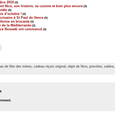
Nice 2010
(0)
ent Nice, son histoire, sa cuisine et bien plus encore
(0)
entée
(6)
is d’octobre !
(0)
crivains à St Paul de Vence
(0)
sforme en brocante
(0)
i de la Méditerranée
(2)
lace Rossetti ont commencé
(0)
C
l
i
q
u
e
z
au de fête des mères
,
cadeau niçois original
,
objet de Nice
,
poivrière
,
salière
p
o
u
r
e
n
v
o
e
y
e
r
omment.
p
a
r
e
-