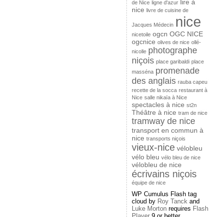
lire à
de Nice
ligne d'azur
nice
livre de cuisine de
nice
Jacques Médecin
ogcn
OGC NICE
nicetoile
ogcnice
olives de nice
ollé-
photographe
nicolle
niçois
place garibaldi
place
promenade
masséna
des anglais
rauba capeu
recette de la socca
restaurant à
Nice
salle nikaïa à Nice
spectacles à nice
st2n
Théâtre à nice
tram de nice
tramway de nice
transport en commun à
nice
transports niçois
vieux-nice
vélobleu
vélo bleu
vélo bleu de nice
vélobleu de nice
écrivains niçois
équipe de nice
WP Cumulus Flash tag
cloud by
Roy Tanck
and
Luke Morton
requires
Flash
Player
9 or better.