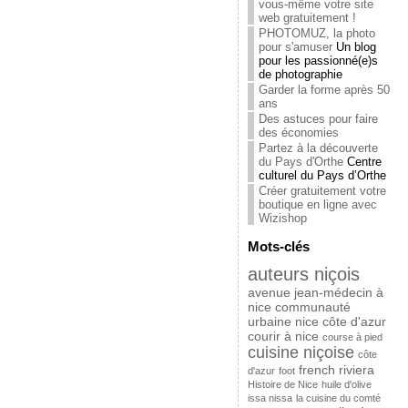
vous-même votre site
web gratuitement !
PHOTOMUZ, la photo
pour s'amuser
Un blog
pour les passionné(e)s
de photographie
Garder la forme après 50
ans
Des astuces pour faire
des économies
Partez à la découverte
du Pays d'Orthe
Centre
culturel du Pays d’Orthe
Créer gratuitement votre
boutique en ligne avec
Wizishop
Mots-clés
auteurs niçois
avenue jean-médecin à
nice
communauté
urbaine nice côte d'azur
courir à nice
course à pied
cuisine niçoise
côte
french riviera
d'azur
foot
Histoire de Nice
huile d'olive
issa nissa
la cuisine du comté