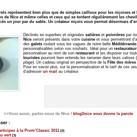
ls représentent bien plus que de simples cailloux pour les niçoises et 
es de Nice et même celles et ceux qui se tordent régulièrement les chevi
acés un jour par du sable. Un créateur niçois vous permet désormais d’
Déclinés en superbes et originales
salières
et
poivrières
par no
Nice
seront présents dans votre
cuisine
et vous permettront d’a
des
galets
roulant sous les vagues de notre belle
Méditérranée
personnalisables selon vos souhaits. Idéal pour un
restaurateur
personnaliser au nom de son
restaurant
et les disposer sur tou
touristes
pourront bien entendu les ramener dans leurs valises (
plage
). Un cadeau original en perspective de la
Fête des mères
Pour en savoir plus, sur la personnalisation et le tarif de ces oeu
d’adresser
un mail
au créateur.
>>Vous aussi, parlez-nous de Nice !
blog2nice vous donne la parole
ser :
rticipez à la Prom’Classic 2011
(0)
u vert
(3)