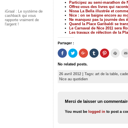
Participez au semi-marathon de 
Offrez-vous des livres qui racont
Nissa La Bella illustrée et comm
iGraal : Le système de
Nice : on se baigne encore au mo
cashback qui vous
Ne manquez pas la journée des é
rapporte vraiment de
Quand la Place Garibaldi se tran
l'argent !
Le Carnaval de Nice 2011 sera Ro
Les travaux de réfection de la P
Partager :
P
P
C
C
C
C
a
a
l
l
l
l
r
r
i
i
i
i
t
t
q
q
q
q
No related posts.
a
a
u
u
u
u
g
g
e
e
e
e
e
e
z
r
z
r
26 avril 2012 | Tags:
art de la table
,
cade
r
r
p
p
p
p
Nice au quotidien
s
s
o
o
o
o
u
u
u
u
u
u
r
r
r
r
r
r
F
T
p
p
p
i
a
w
a
a
a
m
c
i
r
r
r
p
e
t
t
t
t
r
Merci de laisser un commentair
b
t
a
a
a
i
o
e
g
g
g
m
o
r
e
e
e
e
You must be
logged in
to post a c
k
(
r
r
r
r
(
o
s
s
s
(
o
u
u
u
u
o
u
v
r
r
r
u
v
r
G
T
P
v