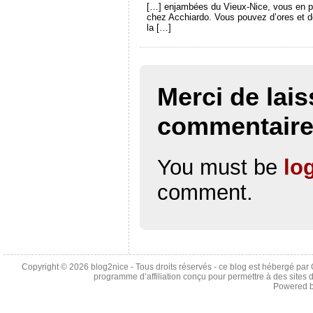
[…] enjambées du Vieux-Nice, vous en pro
chez Acchiardo. Vous pouvez d’ores et déj
la […]
Merci de lais
commentair
You must be
lo
comment.
Copyright © 2026
blog2nice
- Tous droits réservés - ce blog est hébergé p
programme d’affiliation conçu pour permettre à des sites 
Powered 