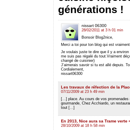
ê
t
o
u
e
ê
t
r
u
v
n
t
générations !
r
e
v
e
o
r
e
)
e
l
u
e
)
l
l
v
)
l
e
e
e
f
l
nissart 06300
f
e
l
e
n
e
28/02/2011 at 3 h 01 min
n
ê
f
ê
t
e
Bonsoir Blog2nice,
t
r
n
r
e
ê
Merci a toi pour ton blog qui est vraiment
e
)
t
)
r
Je voulais juste te dire que il y a enviro
e
me suis pas régalé du tout.Vraiment déçu
)
changé de cuisinier)
J’aimerais savoir si tu est allé depuis. 
Cordialement,
nissart06300
Les travaux de réfection de la Pl
07/11/2009 at 23 h 49 min
[…] place. Au cours de vos promenades d
gourmande, Chez Acchiardo, un restaura
tout […]
En 2013, Nice aura sa Trame verte 
28/10/2009 at 18 h 58 min