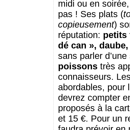
midi ou en soirée
pas ! Ses plats (
t
copieusement
) so
réputation:
petits
dé can », daube, 
sans parler d’une
poissons
très ap
connaisseurs. Les 
abordables, pour l
devrez compter ent
proposés à la cart
et 15 €. Pour un r
faudra prévoir en