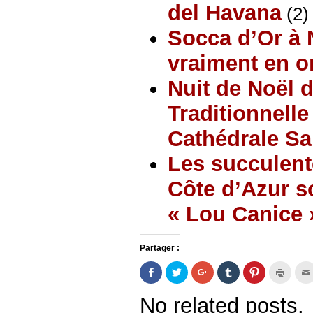
del Havana
(2)
Socca d’Or à 
vraiment en o
Nuit de Noël d
Traditionnelle
Cathédrale Sa
Les succulente
Côte d’Azur s
« Lou Canice 
Partager :
P
P
C
C
C
C
a
a
l
l
l
l
r
r
i
i
i
i
t
t
q
q
q
q
No related posts.
a
a
u
u
u
u
g
g
e
e
e
e