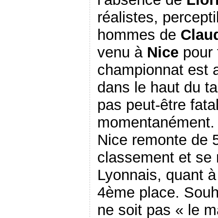
réalistes, percept
hommes de
Clau
venu à
Nice
pour f
championnat est a
dans le haut du t
pas peut-être fata
momentanément. A
Nice remonte de 5
classement et se
Lyonnais, quant à
4ème place. Souha
ne soit pas « le 