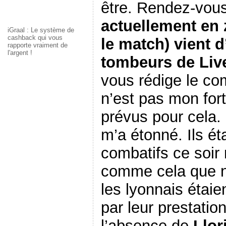
être. Rendez-vou
actuellement en 
iGraal : Le système de
cashback qui vous
le match) vient d
rapporte vraiment de
l'argent !
tombeurs de Liv
vous rédige le co
n’est pas mon fort
prévus pour cela.
m’a étonné. Ils éta
combatifs ce soir
comme cela que n
les lyonnais étaie
par leur prestati
l’absence de
Llor