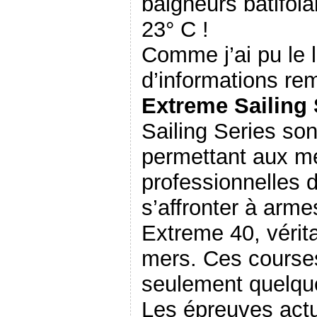
baigneurs batifol
23° C !
Comme j’ai pu le l
d’informations re
Extreme Sailing 
Sailing Series so
permettant aux me
professionnelles 
s’affronter à arm
Extreme 40, vérit
mers. Ces courses
seulement quelque
Les épreuves actu