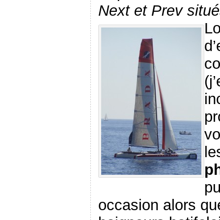
Next et Prev situ
Lo
d’
co
(j
in
pr
vo
le
p
pu
occasion alors q