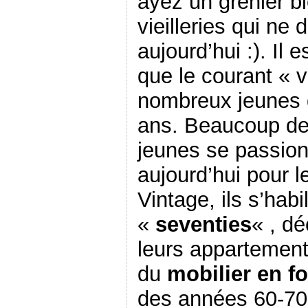
ayez un grenier b
vieilleries qui ne
aujourd’hui :). Il 
que le courant « 
nombreux jeunes 
ans.
Beaucoup d
jeunes se passio
aujourd’hui pour l
Vintage, ils s’habi
«
seventies
« , dé
leurs appartemen
du
mobilier en f
des années 60-70