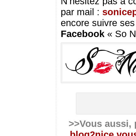
N’hésitez pas à c
par mail :
sonice
encore suivre ses
Facebook
« So Ni
>>Vous aussi, 
blog2nice vous