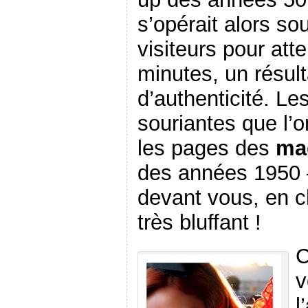
s’opérait alors s
visiteurs pour att
minutes, un résult
d’authenticité. Le
souriantes que l’o
les pages des
mag
des années 1950 –
devant vous, en c
très bluffant !
C
v
l’