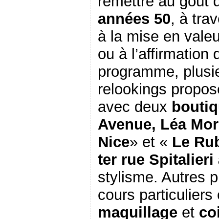
remettre au goût d
années 50
, à tra
à la mise en valeu
ou à l’affirmation 
programme, plusi
relookings propos
avec deux
boutiq
Avenue, Léa Mori
Nice
» et «
Le Rub
ter rue Spitalieri
stylisme. Autres 
cours particuliers
maquillage
et
co