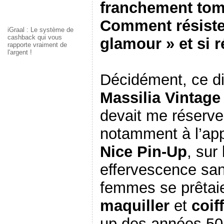
franchement tom
Comment résister
iGraal : Le système de
cashback qui vous
glamour » et si 
rapporte vraiment de
l'argent !
Décidément, ce d
Massilia Vintage
devait me réserve
notamment à l’ap
Nice Pin-Up
, sur
effervescence sans
femmes se prêtaie
maquiller
et
coif
up des années 5