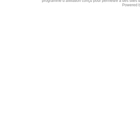
programme d’affiliation conçu pour permettre à des sites 
Powered 