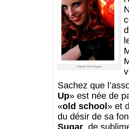
N
c
d
l
M
M
Krystie Red Sugar
v
Sachez que l’asso
Up
» est née de p
«
old school
» et 
du désir de sa fo
Sugar
, de sublim