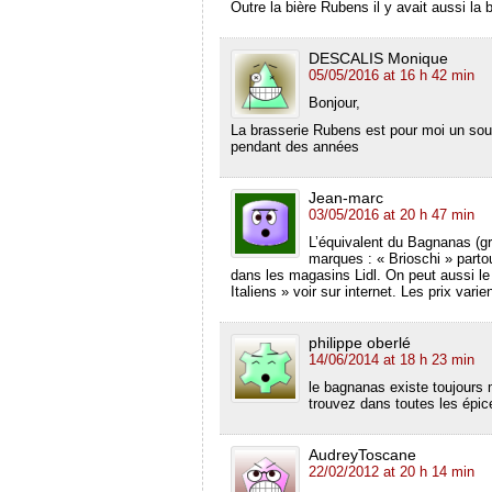
Outre la bière Rubens il y avait aussi la
n
ê
f
ê
t
e
t
r
n
r
e
ê
DESCALIS Monique
e
)
t
)
r
05/05/2016 at 16 h 42 min
e
)
Bonjour,
La brasserie Rubens est pour moi un souv
pendant des années
Jean-marc
03/05/2016 at 20 h 47 min
L’équivalent du Bagnanas (gr
marques : « Brioschi » parto
dans les magasins Lidl. On peut aussi le
Italiens » voir sur internet. Les prix var
philippe oberlé
14/06/2014 at 18 h 23 min
le bagnanas existe toujours 
trouvez dans toutes les épice
AudreyToscane
22/02/2012 at 20 h 14 min