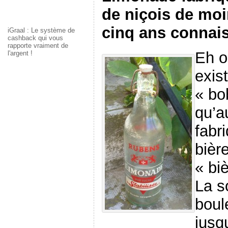
de niçois de moi
cinq ans connais
iGraal : Le système de
cashback qui vous
rapporte vraiment de
Eh o
l'argent !
exis
« bo
qu’a
fabr
bièr
« bi
La s
boul
jusq