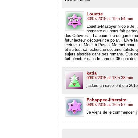
e
)
Louette
30/07/2015 at 19 h 54 min
Louette-Mazoyer Nicole Je l’a
prenante qui nous fait part
des Orfèvres… La poursuite du gamin aux 
futur lecteur découvrir ce polar… Livre f
lecture. et Merci à Pascal Marmet pour so
et surtout sa recherche documentaliste
sujets abordés dans ses romans. Que ce s
fait pénétrer dans le fameux 36 quai des
katia
09/07/2015 at 13 h 38 min
j’adore un excellent cru 2015
Echappee-litteraire
08/07/2015 at 16 h 57 min
Je viens de le commencer, j’