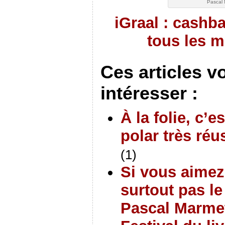
Pascal 
iGraal : cashb
tous les 
Ces articles v
intéresser :
À la folie, c’es
polar très ré
(1)
Si vous aimez
surtout pas l
Pascal Marme