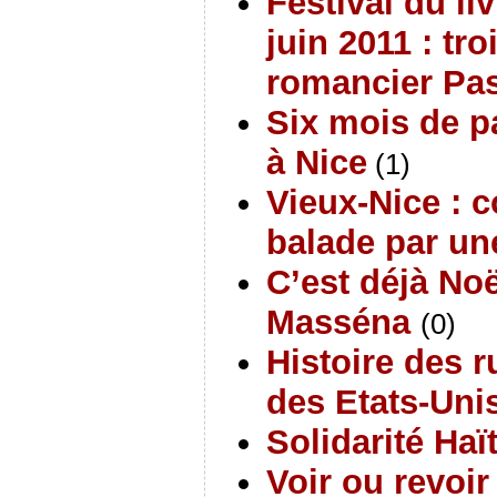
Festival du li
juin 2011 : tr
romancier Pa
Six mois de p
à Nice
(1)
Vieux-Nice : 
balade par une
C’est déjà Noë
Masséna
(0)
Histoire des r
des Etats-Uni
Solidarité Haït
Voir ou revoir