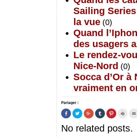
Sailing Series
la vue
(0)
Quand l’Iphon
des usagers 
Le rendez-vo
Nice-Nord
(0)
Socca d’Or à 
vraiment en o
Partager :
P
P
C
C
C
C
a
a
l
l
l
l
r
r
i
i
i
i
t
t
q
q
q
q
No related posts.
a
a
u
u
u
u
g
g
e
e
e
e
e
e
z
r
z
r