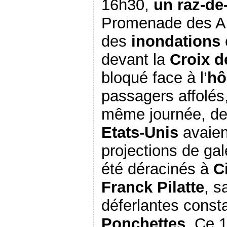
16h30,
un raz-de
Promenade des An
des
inondations
devant la
Croix d
bloqué face à l’
hô
passagers affolés,
même journée, de
Etats-Unis
avaien
projections de gal
été déracinés à
C
Franck Pilatte
, s
déferlantes cons
Ponchettes
.
Ce 1