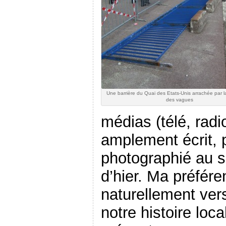
Une barrière du Quai des Etats-Unis arrachée par 
des vagues
médias (télé, radi
amplement écrit, p
photographié au s
d’hier. Ma préfére
naturellement vers
notre histoire loca