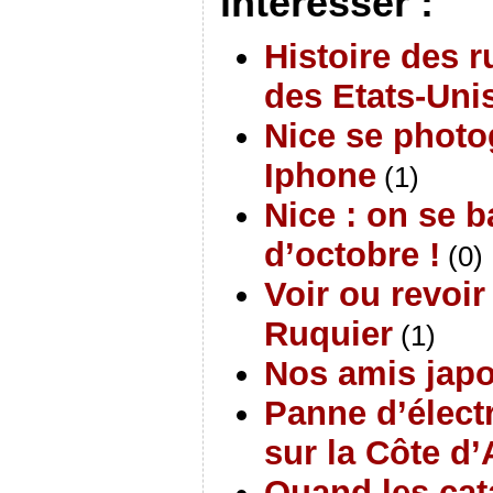
intéresser :
Histoire des r
des Etats-Uni
Nice se photo
Iphone
(1)
Nice : on se 
d’octobre !
(0)
Voir ou revoir
Ruquier
(1)
Nos amis japo
Panne d’électr
sur la Côte d’
Quand les ca