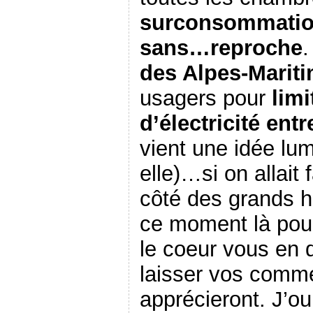
surconsommation
sans…reproche
.
des Alpes-Marit
usagers pour
lim
d’électricité ent
vient une idée lum
elle)…si on allait 
côté des grands h
ce moment là pour 
le coeur vous en d
laisser vos comme
apprécieront. J’o