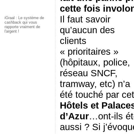
cette fois involon
Il faut savoir
iGraal : Le système de
cashback qui vous
rapporte vraiment de
qu’aucun des
l'argent !
clients
« prioritaires »
(hôpitaux, police,
réseau SNCF,
tramway, etc) n’a
été touché par ce
Hôtels et Palace
d’Azur
…ont-ils é
aussi ? Si j’évoqu