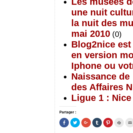
Les musées de
une nuit cultu
la nuit des m
mai 2010
(0)
Blog2nice est
en version mo
Iphone ou vo
Naissance de 
des Affaires 
Ligue 1 : Nic
Partager :
P
P
C
C
C
C
a
a
l
l
l
l
r
r
i
i
i
i
t
t
q
q
q
q